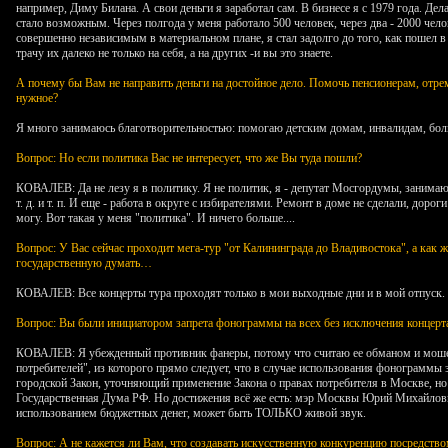
например, Диму Билана. А свои деньги я заработал сам. В бизнесе я с 1979 года. Де
стало возможным. Через полгода у меня работало 500 человек, через два - 2000 чело
совершенно независимым в материальном плане, я стал задолго до того, как пошел в д
трачу их далеко не только на себя, а на других -и вы это знаете.
А почему бы Вам не направить деньги на достойное дело. Помочь пенсионерам, отрем
нужное?
Я много занимаюсь благотворительностью: помогаю детским домам, инвалидам, бол
Вопрос: Но если политика Вас не интересует, что же Вы туда пошли?
КОВАЛЕВ: Да не лезу я в политику. Я не политик, я - депутат Мосгордумы, занима
т. д. и т. п. И еще - работа в округе с избирателями. Ремонт в доме не сделали, дор
могу. Вот такая у меня "политика". И ничего больше....
Вопрос: У Вас сейчас проходит мега-тур "от Калининграда до Владивостока", а как 
государственную думать…
КОВАЛЕВ: Все концерты тура проходят только в мои выходные дни и в мой отпуск.
Вопрос: Вы были инициатором запрета фонограммы на всех без исключения концерта
КОВАЛЕВ: Я убежденный противник фанеры, потому что считаю ее обманом и мошен
потребителей", из которого прямо следует, что в случае использования фонограммы з
городской Закон, уточняющий применение Закона о правах потребителя в Москве, но ок
Государственная Дума РФ. Но достижения всё же есть: мэр Москвы Юрий Михайлови
использованием бюджетных денег, может быть ТОЛЬКО живой звук.
Вопрос: А не кажется ли Вам, что создавать искусственную конкуренцию посредство