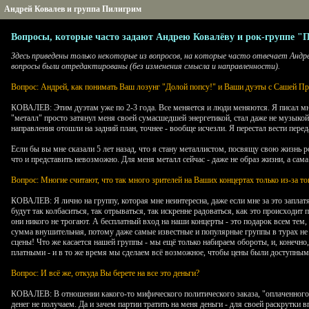
Андрей Ковалев и группа Пилигрим
Вопросы, которые часто задают Андрею Ковалёву и рок-группе 
Здесь приведены только некоторые из вопросов, на которые часто отвечает Андре
вопросы были отредактированы (без изменения смысла и направленности).
Вопрос: Андрей, как понимать Ваш лозунг "Долой попсу!" и Ваши дуэты с Сашей Пр
КОВАЛЕВ: Этим дуэтам уже по 2-3 года. Все меняется и люди меняются. Я писал мног
"металл" просто затянул меня своей сумасшедшей энергетикой, стал даже не музыкой
направления отошли на задний план, точнее - вообще исчезли. Я перестал вести пере
Если бы вы мне сказали 5 лет назад, что я стану металлистом, посвящу свою жизнь р
что и представить невозможно. Для меня металл сейчас - даже не образ жизни, а са
Вопрос: Многие считают, что так много зрителей на Ваших концертах только из-за то
КОВАЛЕВ: Я лично на группу, которая мне неинтересна, даже если мне за это заплатят,
будут так колбаситься, так отрываться, так искренне радоваться, как это происходит 
они никого не трогают. А бесплатный вход на наши концерты - это подарок всем тем,
сумма внушительная, потому даже самые известные и популярные группы в турах не м
сцены! Что же касается нашей группы - мы ещё только набираем обороты, и, конечно
платными - и в то же время мы сделаем всё возможное, чтобы цены были доступными
Вопрос: И всё же, откуда Вы берете на все это деньги?
КОВАЛЕВ: В отношении какого-то мифического политического заказа, "оплаченного п
денег не получаем. Да и зачем партии тратить на меня деньги - для своей раскрутк