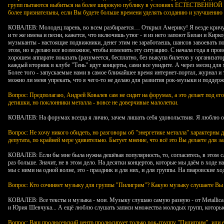
групп пытаются выбиться на более широкую публику в условиях ЕСТЕСТВЕННОЙ кон
более признательны, если Вы будете больше времени уделять созданию и улучшению 
КОВАЛЕВ: Молодец парень, во всем разбирается… Открыл Америку! Я везде кричу об
и те же имена и песни, кажется, что включишь утюг - и из него запоют Билан и Ки
музыканты - настоящие подвижники, денег этим не заработаешь, шансов завоевать поп
этом, но и делаю все возможное, чтобы изменить эту ситуацию. С начала года я пр
хорошем аппарате показать (разумеется, бесплатно, без выкупа билетов у организат
каждый вторник в клубе "Тень" идут концерты, сами все увидите. А через месяц дл
Более того - запускаемые нами в самое ближайшее время интернет-портал, журнал 
можно ли меня упрекать, что я чего-то не делаю для развития рок-музыки и поддер
Вопрос: Предполагаю, Андрей Ковалев сам не сидит на форумах, а это делает под ег
детишки, но поклонники металла - вовсе не доверчивые малолетки.
КОВАЛЕВ: На форумах всегда я лично, зачем лишать себя удовольствия. Я люблю общ
Вопрос: Не хочу никого обидеть, но разговоры об "энергетике металла" характерны 
депутата, по крайней мере удивительно. Бытует мнение, что всё это Вы делаете для 
КОВАЛЕВ: Если бы мне была нужна дешёвая популярность, то, согласитесь, в этом сл
раз больше. Значит, не в этом дело. На десятки концертов, которые мы даём в ходе
мы с ними на одной волне, это - праздник и для них, и для группы. На пиаровские 
Вопрос: Кто сочиняет музыку для группы "Пилигрим"? Какую музыку слушаете Вы
КОВАЛЕВ: Все тексты и музыка - мои. Музыку слушаю самую разную - от Metallica 
и Юрия Шевчука... А ещё люблю слушать записи множества молодых групп, которы
Вопрос: Ваш продюсерский центр продюсирует только рок-группу "Пилигрим", или е