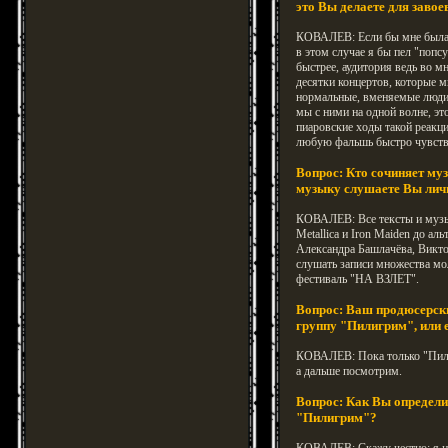
это Вы делаете для заво
КОВАЛЕВ: Если бы мне была н
в этом случае я бы пел "попс
быстрее, аудитория ведь во мн
десятки концертов, которые м
нормальные, вменяемые люди,
мы с ними на одной волне, это
пиаровские ходы такой реакци
любую фальшь быстро чувств
Вопрос: Кто сочиняет м
музыку слушаете Вы лич
КОВАЛЕВ: Все тексты и музы
Metallica и Iron Maiden до а
Александра Башлачёва, Викт
слушать записи множества мо
фестиваль "НА ВЗЛЕТ".
Вопрос: Ваш продюсерски
группу "Пилигрим", или 
КОВАЛЕВ: Пока только "Пили
а дальше посмотрим.
Вопрос: Как Вы определит
"Пилигрим"?