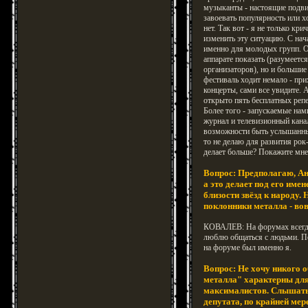
музыканты - настоящие подви
завоевать популярность или х
нет. Так вот - я не только кр
изменить эту ситуацию. С на
именно для молодых групп. 
аппарате показать (разумеется
организаторов), но и больши
фестиваль ходит немало - при
концерты, сами все увидите. 
открыто пять бесплатных реп
Более того - запускаемые нам
журнал и телевизионный кана
возможности быть услышанным
то не делаю для развития ро
делает больше? Покажите мне
Вопрос: Предполагаю, Ан
а это делает под его име
близости звёзд к народу.
поклонники металла - во
КОВАЛЕВ: На форумах всегда 
люблю общаться с людьми. Пос
на форуме был именно я.
Вопрос: Не хочу никого о
металла" характерны для
максималистов. Слышать 
депутата, по крайней мер