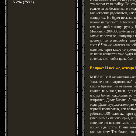
5.2% (7552)
это заплатят, не пойду. Те, кт
только из-за бесплатного входа
так искренне радоваться, как
концертах. Не будет весь зал 
никого не трогают. А бесплат
тем, кто любит нашу группу. 
Москвы и 200-300 рублей за 
самые известные и популярные
потому, что их не любят - по
сцены! Что же касается нашей
конечно, через какое-то врем
на наши концерты уже будут п
возможное, чтобы цены были 
Вопрос: И всё же, откуда 
КОВАЛЕВ: В отношении каког
"оплаченного патриотизма" - 
какого Кремля, ни от какой п
тратить на меня деньги - для
нибудь более подходящего, "
например, Диму Билана. А сво
года. Делал художественную м
первый кооператив, как тольк
работало 500 человек, через д
умер, мама - пенсионерка, и н
совершенно независимым в мат
пошел в депутаты. И мне каже
так, как хочу. Тем более, что 