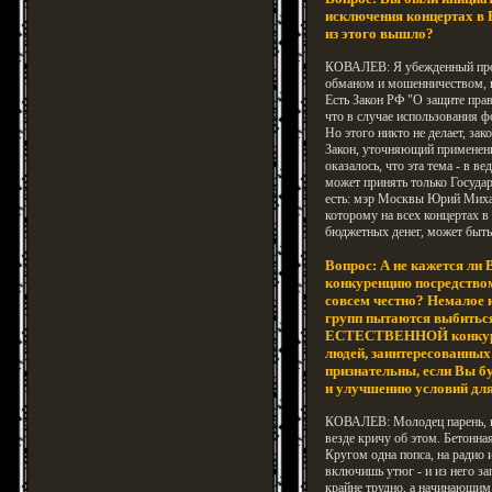
исключения концертах в Р
из этого вышло?
КОВАЛЕВ: Я убежденный прот
обманом и мошенничеством, 
Есть Закон РФ "О защите прав
что в случае использования 
Но этого никто не делает, зак
Закон, уточняющий применени
оказалось, что эта тема - в ве
может принять только Госуда
есть: мэр Москвы Юрий Миха
которому на всех концертах 
бюджетных денег, может быт
Вопрос: А не кажется ли 
конкуренцию посредством
совсем честно? Немалое 
групп пытаются выбиться
ЕСТЕСТВЕННОЙ конкурен
людей, заинтересованных 
признательны, если Вы б
и улучшению условий для 
КОВАЛЕВ: Молодец парень, 
везде кричу об этом. Бетонна
Кругом одна попса, на радио и
включишь утюг - и из него з
крайне трудно, а начинающим