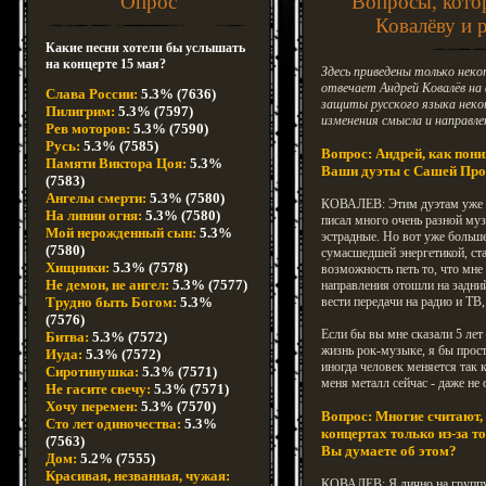
Опрос
Вопросы, кото
Ковалёву и 
Какие песни хотели бы услышать
на концерте 15 мая?
Здесь приведены только неко
отвечает Андрей Ковалёв на 
Слава России:
5.3% (7636)
защиты русского языка неко
Пилигрим:
5.3% (7597)
изменения смысла и направле
Рев моторов:
5.3% (7590)
Русь:
5.3% (7585)
Вопрос: Андрей, как пон
Памяти Виктора Цоя:
5.3%
Ваши дуэты с Сашей Прод
(7583)
Ангелы смерти:
5.3% (7580)
КОВАЛЕВ: Этим дуэтам уже по
На линии огня:
5.3% (7580)
писал много очень разной муз
Мой нерожденный сын:
5.3%
эстрадные. Но вот уже больше
(7580)
сумасшедшей энергетикой, ста
Хищники:
5.3% (7578)
возможность петь то, что мне
Не демон, не ангел:
5.3% (7577)
направления отошли на задний
Трудно быть Богом:
5.3%
вести передачи на радио и ТВ
(7576)
Если бы вы мне сказали 5 лет
Битва:
5.3% (7572)
жизнь рок-музыке, я бы прос
Иуда:
5.3% (7572)
иногда человек меняется так 
Сиротинушка:
5.3% (7571)
меня металл сейчас - даже не
Не гасите свечу:
5.3% (7571)
Хочу перемен:
5.3% (7570)
Вопрос: Многие считают,
Сто лет одиночества:
5.3%
концертах только из-за т
(7563)
Вы думаете об этом?
Дом:
5.2% (7555)
Красивая, незванная, чужая:
КОВАЛЕВ: Я лично на группу, 