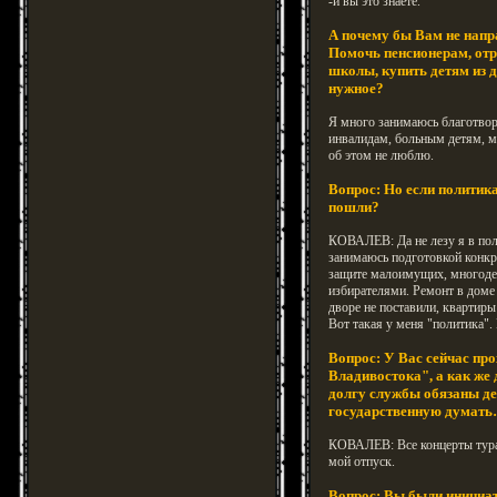
-и вы это знаете.
А почему бы Вам не напра
Помочь пенсионерам, отр
школы, купить детям из д
нужное?
Я много занимаюсь благотво
инвалидам, больным детям, м
об этом не люблю.
Вопрос: Но если политика
пошли?
КОВАЛЕВ: Да не лезу я в пол
занимаюсь подготовкой конкре
защите малоимущих, многодетны
избирателями. Ремонт в доме 
дворе не поставили, квартиры
Вот такая у меня "политика". 
Вопрос: У Вас сейчас пр
Владивостока", а как же
долгу службы обязаны де
государственную думат
КОВАЛЕВ: Все концерты тура
мой отпуск.
Вопрос: Вы были инициат